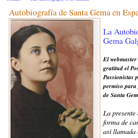
Autobiografía de Santa Gema en Esp
La Autobio
Gema Galg
El webmaster
gratitud el P
Passionistas 
permiso para 
de Santa Gema
La presente 
forma de car
así llamada 