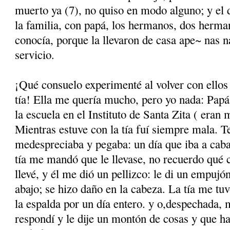
muerto ya (7), no quiso en modo alguno; y el 
la familia, con papá, los hermanos, dos her­ma
conocía, porque la llevaron de casa ape~ nas n
servicio.
¡Qué consuelo experimenté al volver con ellos 
tía! Ella me quería mucho, pero yo nada: Pap
la escuela en el Instituto de Santa Zita ( eran 
Mientras estuve con la tía fuí siempre mala. T
medespreciaba y pegaba: un día que iba a cabal
tía me mandó que le llevase, no recuerdo qué c
llevé, y él me dió un pellizco: le di un em­pujó
abajo; se hizo daño en la cabeza. La tía me tu
la espalda por un día entero. y o,despechada, m
respondí y le dije un mon­tón de cosas y que 