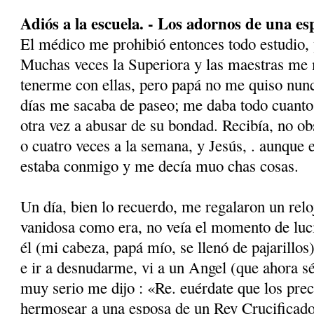
Adiós a la escuela. - Los adornos de una es
El médico me prohibió entonces todo estudio, y 
Muchas veces la Superiora y las maestras me
tenerme con ellas, pero papá no me quiso nun
días me sacaba de paseo; me daba todo cuant
otra vez a abusar de su bondad. Recibía, no ob
o cuatro veces a la semana, y Jesús, . aunque 
estaba conmigo y me decía muo chas cosas.
Un día, bien lo recuerdo, me regalaron un relo
vanidosa como era, no veía el momento de luci
él (mi cabeza, papá mío, se llenó de pajari­llos)
e ir a desnudarme, vi a un Angel (que ahora sé
muy serio me dijo : «Re. euérdate que los pre
hermosear a una es­posa de un Rey Crucificado