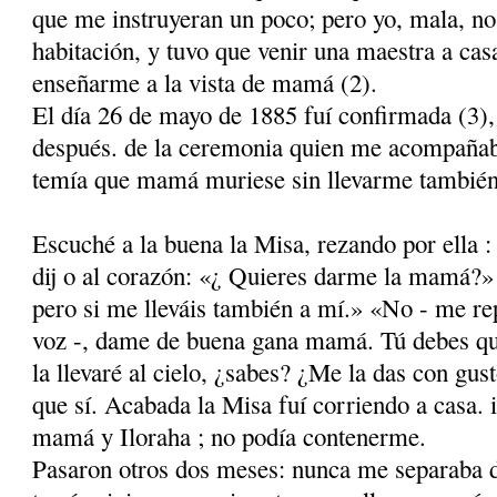
que me instruyeran un poco; pero yo, mala, no 
habitación, y tuvo que venir una maestra a casa
enseñarme a la vista de mamá (2).
El día 26 de mayo de 1885 fuí confirmada (3), 
después. de la ceremonia quien me acompañab
temía que mamá muriese sin llevarme también
Escuché a la buena la Misa, rezando por ella 
dij o al corazón: «¿ Quieres darme la mamá?» (
pero si me lleváis también a mí.» «No - me re­
voz -, dame de buena gana mamá. Tú de­bes qu
la llevaré al cielo, ¿sabes? ¿Me la das con gu
que sí. Acabada la Misa fuí corriendo a casa.
mamá y Iloraha ; no podía contenerme.
Pasaron otros dos meses: nunca me separaba d