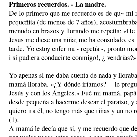
Primeros recuerdos. - La madre.
De lo primero que me recuerdo es de qu~ mi
pequeñita (de menos de 7 años), acostumbrab
menudo en brazos y llorando me repetía: «He
Jesús me diese una niña; me ha consolado, es 
tarde. Yo estoy enferma - repetía -, pronto mo­r
i si pudiera conducirte conmigo!, ¿ ven­drías?»
Yo apenas si me daba cuenta de nada y lloraba
mamá lloraba. «¿Y dónde iríamos? -- le pregu
Jesús y con los Ángeles.» Fué mi mamá, papá
desde pequeña a hacerme desear el paraíso, y 
quiero ira él, no tengo más que riñas y un no 
(1).
A mamá le decía que sí, y me recuerdo que de
por varias veces estas cosas, o sea que quería l