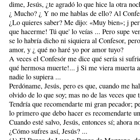
dime, Jesús, ¿te agradó lo que hice la otra no
¿ Mucho? ¿ Y no me hablas de ello? Al Confe
¿Lo quieres saber? Me dijo: «Muy bien»; j per
que hacerme! Tú que' lo veías ... Pero supe v
se lo habría dicho ni siquiera al Confesor, per
amor, y ¿ qué no haré yo por amor tuyo?
A veces el Confesór me dice qué sería si sufrie
qué hermosa muerte!... j Si me viera muerta a 
nadie lo supiera ...
Perdóname, Jesús, pero es que, cuando me hal
olvido de lo que soy; mas no de las veces que t
Tendría que recomendarte mi gran pecador; pe
lo primero que debo hacer es recomendarte un
Cuando esté salvo, Jesús, entonces sí; ahora 
¿Cómo sufres así, Jesús? ...
(1) El Burgo de Luca o Burgo de Mozzano, do