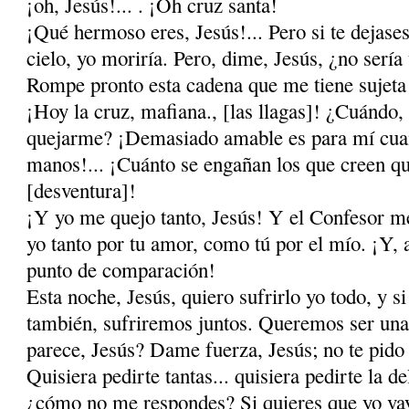
¡oh, Jesús!... . ¡Oh cruz santa!
¡Qué hermoso eres, Jesús!... Pero si te dejase
cielo, yo moriría. Pero, dime, Jesús, ¿no serí
Rompe pronto esta cadena que me tiene su­jet
¡Hoy la cruz, mafiana., [las llagas]! ¿Cuándo,
quejarme? ¡Demasiado amable es para mí cuan
manos!... ¡Cuánto se engañan los que creen que
[desventura]!
¡Y yo me quejo tanto, Jesús! Y el Confesor m
yo tanto por tu amor, como tú por el mío. ¡Y, a
punto de comparación!
Esta noche, Jesús, quiero sufrirlo yo todo, y si
también, sufriremos juntos. Queremos ser una s
parece, Jesús? Dame fuerza, Jesús; no te pido 
Quisiera pedirte tantas... quisiera pedirte la de
¿cómo no me respondes? Si quieres que yo vaya