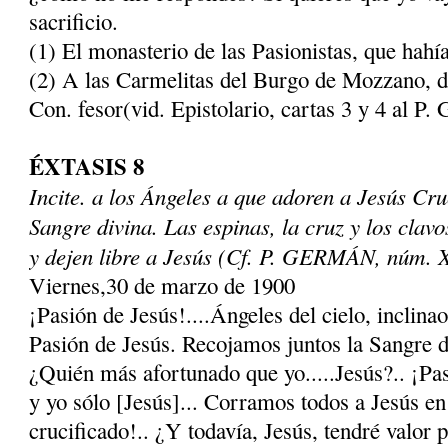
sacrificio.
(1) El monasterio de las Pasionistas, que hahí
(2) A las Carmelitas del Burgo de Mozzano, d
Con. fesor(vid. Epistolario, cartas 3 y 4 al P.
ÉXTASIS 8
Incite. a los Ángeles a que adoren a Jesús Cru
San­gre divina. Las espinas, la cruz y los clav
y dejen libre a Jesús (Cf. P. GERMÁN, núm. 
Viernes,30 de marzo de 1900
¡Pasión de Jesús!....Ángeles del cielo, inclina
Pasión de Jesús. Recojamos juntos la Sangre de
¿Quién más afortunado que yo.....Jesús?.. ¡Pasi
y yo sólo [Jesús]... Corramos todos a Jesús en
crucificado!.. ¿Y todavía, Jesús, tendré va­lor p