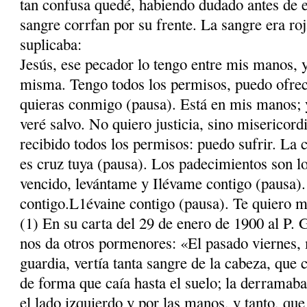
tan confusa quedé, habiendo dudado antes de e
sangre corrfan por su frente. La sangre era roj
suplicaba:
Jesús, ese pecador lo tengo entre mis manos, y
misma. Tengo todos los permisos, puedo ofrec
quieras conmigo (pausa). Está en mis manos; y
veré salvo. No quiero justicia, sino misericordi
recibido todos los permisos: puedo sufrir. La 
es cruz tuya (pausa). Los padecimientos son l
vencido, levántame y Ilévame contigo (pau­sa).
contigo.L1évaine contigo (pausa). Te quiero mu
(1) En su carta del 29 de enero de 1900 al P. 
nos da otros pormenores: «El pasado viernes, 
guardia, vertía tanta sangre de la cabeza, que 
de forma que caía hasta el suelo; la derramaba 
el lado izquierdo y por las manos, y tanto, qu