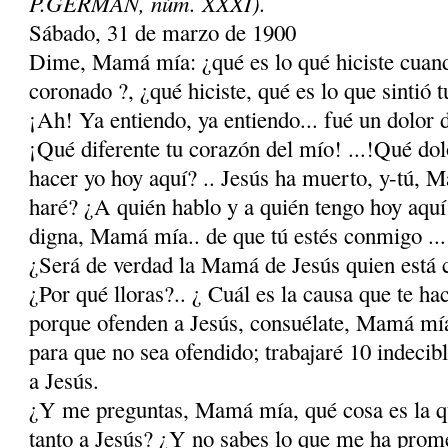
P.GERMÁN, núm. XXXI).
Sábado, 31 de marzo de 1900
Dime, Mamá mía: ¿qué es lo qué hiciste cuando
coronado ?, ¿qué hiciste, qué es lo que sintió t
¡Ah! Ya entiendo, ya entiendo... fué un dolor 
¡Qué diferente tu corazón del mío! ...!Qué dolo
hacer yo hoy aquí? .. Jesús ha muerto, y-tú, 
haré? ¿A quién hablo y a quién tengo hoy aqu
digna, Mamá mía.. de que tú estés con­migo ..
¿Será de verdad la Mamá de Jesús quien está
¿Por qué lloras?.. ¿ Cuál es la causa que te hac
porque ofenden a Jesús, consuélate, Mamá mía:
para que no sea ofendido; trabajaré 10 indecib
a Jesús.
¿Y me preguntas, Mamá mía, qué cosa es la 
tanto a Jesús? ¿Y no sabes lo que me ha prome