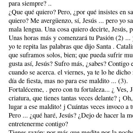
para siempre? ..
¿Que qué quiero? Pero, ¿por qué insistes en sa
quiero? Me avergüenzo, sí, Jesús ... pero yo sa
mala lengua. Una cosa quiero decirte, Jesús, pe
Unas horas más y comenzará tu Pasión (2) ... 
yo te repita las palabras que dijo Santa . Catal
que suframos solos, bien; que pueda sufrir mu
gusta así, Jesús? Sufro más, ¿sabes? Contigo e
cuando se acerca. el viernes, ya te lo he dich
día de fiesta, mas no para ese maldito ... (3).
Fortaléceme, . pero con tu fortaleza... ¿ Ves, 
criatura, que tienes tantas veces delante? ¡ Oh
lugar a ese maldito! j Cuántas veces invoco 
Pero ... ¿qué haré, Jesús? ¿Dejo de hacer la m
entretenerme contigo?
Tienes razón: por más que medite por la noch