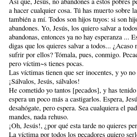
Así que, Jesús, no abandones a estos pobres p
a hacer cualquier cosa. Tú has muerto sobre l
también a mí. Todos son hijos tuyos: si son hij
abandones. Yo, Jesús, los quiero salvar a to­dos
abandonas, entonces ya no hay espe­ranza ... 
digas que los quieres salvar a to­dos... ¿Acaso
sufrir por ellos? Tómala, pues, conmigo. Peca
pero víctim~s tienes pocas.
Las víctimas tienen que ser inocentes, y yo no
¡Sálvalos, Jesús, sálvalos!
He cometido yo tantos [pecados], y has tenido m
espera un poco más a castigarlos. Espera, Jes
desahógate, pero espera. Sea cualquiera el p
mandes, nada rehuso.
¡Oh, Jesús!, ¿por qué esta tarde no quieres pe
La víctima por todos los pecadores quiero serl