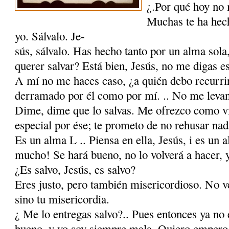
¿.Por qué hoy no 
Muchas te ha hec
yo. Sálvalo. Je-
sús, sálvalo. Has hecho tanto por un alma sola,
querer salvar? Está bien, Jesús, no me digas e
A mí no me haces caso, ¿a quién debo recurrir
derramado por él como por mí. .. No me levant
Dime, dime que lo salvas. Me ofrezco como ví
especial por ése; te prometo de no rehusar nad
Es un alma L .. Piensa en ella, Jesús, i es un 
mucho! Se hará bueno, no lo volverá a hacer, y
¿Es salvo, Jesús, es salvo?
Eres justo, pero también misericordioso. No ve
sino tu misericordia.
¿ Me lo entregas salvo?.. Pues entonces ya no
bueno, y yo soy siempre mala. Quiero empero