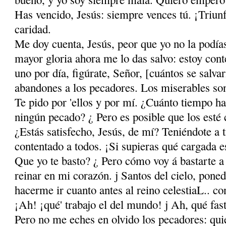
Has vencido, Jesús: siempre vences tú. ¡Triunfa
caridad.
Me doy cuenta, Jesús, peor que yo no la podías
mayor gloria ahora me lo das salvo: estoy con
uno por día, figúrate, Señor, [cuántos se salva
abandones a los pecadores. Los miserables son 
Te pido por 'ellos y por mí. ¿Cuánto tiempo h
ningún pecado? ¿ Pero es posible que los esté
¿Estás satisfecho, Jesús, de mí? Teniéndote a t
contentado a todos. ¡Si supieras qué cargada es
Que yo te basto? ¿ Pero cómo voy á bastarte a 
reinar en mi corazón. j Santos del cielo, pone
hacerme ir cuanto antes al reino celestiaL.. con
¡Ah! ¡qué' trabajo el del mundo! j Ah, qué fast
Pero no me eches en olvido los pecadores: quie