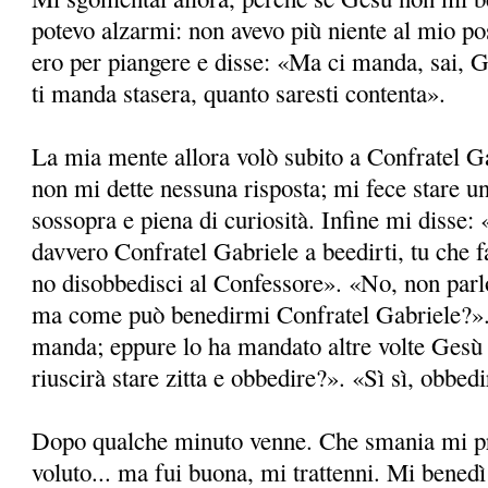
potevo alzarmi: non avevo più niente al mio pos
ero per piangere e disse: «Ma ci manda, sai, G
ti manda stasera, quanto saresti contenta».
La mia mente allora volò subito a Confratel 
non mi dette nessuna risposta; mi fece stare u
sossopra e piena di curiosità. Infine mi diss
davvero Confratel Gabriele a beedirti, tu che f
no disobbedisci al Confessore». «No, non parlo
ma come può benedirmi Confratel Gabriele?»
manda; eppure lo ha mandato altre volte Gesù 
riuscirà stare zitta e obbedire?». «Sì sì, obbedi
Dopo qualche minuto venne. Che smania mi pre
voluto... ma fui buona, mi trattenni. Mi benedì