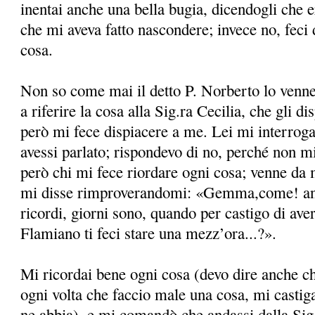
inentai anche una bella bugia, dicendogli che er
che mi aveva fatto nascondere; invece no, feci
cosa.
Non so come mai il detto P. Norberto lo venne
a riferire la cosa alla Sig.ra Cecilia, che gli 
però mi fece dispiacere a me. Lei mi interrog
avessi parlato; rispondevo di no, perché non mi
però chi mi fece riordare ogni cosa; venne da
mi disse rimproverandomi: «Gemma,come! anc
ricordi, giorni sono, quando per castigo di aver
Flamiano ti feci stare una mezz’ora...?».
Mi ricordai bene ogni cosa (devo dire anche c
ogni volta che faccio male una cosa, mi castig
ne abbia), e mi comandò che andassi dalla Sig.