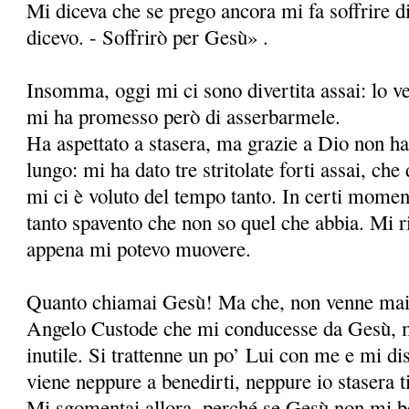
Mi diceva che se prego ancora mi fa soffrire 
dicevo. - Soffrirò per Gesù» .
Insomma, oggi mi ci sono divertita assai: lo v
mi ha promesso però di asserbarmele.
Ha aspettato a stasera, ma grazie a Dio non ha
lungo: mi ha dato tre stritolate forti assai, che
mi ci è voluto del tempo tanto. In certi momen
tanto spavento che non so quel che abbia. Mi r
appena mi potevo muovere.
Quanto chiamai Gesù! Ma che, non venne mai;
Angelo Custode che mi conducesse da Gesù, 
inutile. Si trattenne un po’ Lui con me e mi d
viene neppure a benedirti, neppure io stasera t
Mi sgomentai allora, perché se Gesù non mi b