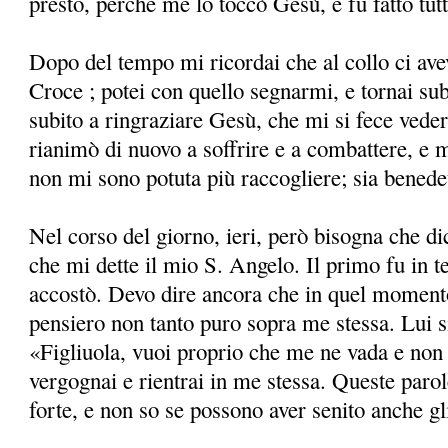
presto, perché me lo toccò Gesù, e fu fatto tutt
Dopo del tempo mi ricordai che al collo ci avev
Croce ; potei con quello segnarmi, e tornai su
subito a ringraziare Gesù, che mi si fece ved
rianimò di nuovo a soffrire e a combattere, e m
non mi sono potuta più raccogliere; sia bened
Nel corso del giorno, ieri, però bisogna che di
che mi dette il mio S. Angelo. Il primo fu in t
accostò. Devo dire ancora che in quel moment
pensiero non tanto puro sopra me stessa. Lui si
«Figliuola, vuoi proprio che me ne vada e non
vergognai e rientrai in me stessa. Queste parol
forte, e non so se possono aver senito anche gli