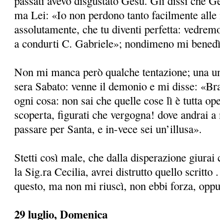
passati avevo disgustato Gesù. Gli dissi che G
ma Lei: «Io non perdono tanto facilmente alle m
assolutamente, che tu diventi perfetta: vedrem
a condurti C. Gabriele»; nondimeno mi benedì,
Non mi manca però qualche tentazione; una un 
sera Sabato: venne il demonio e mi disse: «Bra
ogni cosa: non sai che quelle cose lì è tutta op
scoperta, figurati che vergogna! dove andrai a
passare per Santa, e in-vece sei un’illusa».
Stetti così male, che dalla disperazione giurai
la Sig.ra Cecilia, avrei distrutto quello scritto
questo, ma non mi riuscì, non ebbi forza, opp
29 luglio, Domenica