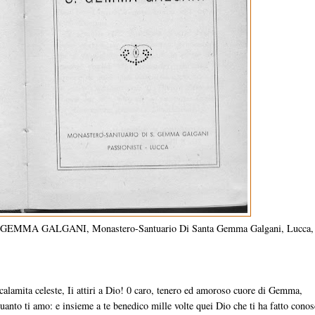
 S. GEMMA GALGANI, Monastero-Santuario Di Santa Gemma Galgani, Lucca,
i calamita celeste, Ii attiri a Dio! 0 caro, tenero ed amoroso cuore di Gemma,
 quanto ti amo: e insieme a te benedico mille volte quei Dio che ti ha fatto conos