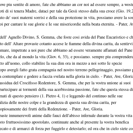
prove piu sentite di amore, fate che abbiamo an cor noi ad essere sempre, a wost
voti di si tenera Madre, dataci per tale da Gesii stesso dalla sua croce (Gio. 19,
to de' suoi materni sorrisi e della sua protezione in vita, possiamo avere la 
oi per cantare le sue glorie e Ie sue misericordie nella beata eternita. - Pater, A
 dell' Agnello Divino, S. Gemma, che foste cosi avida del Pane Eucaristico e c
o dell' Altare provaste cotanto accese le fiamme della divina carita, da sentirvi
mare, impetrate a uoi pure che abbiamo ad essere veramente affamati del Pane
elo, che da al mondo la vita (Giov. 6, 33), e possiamo. sempre piu comprendere
to all'uomo, collo stabilire Ia sua dim ora in mezzo a noi sotto Ie specie
dopo avergli fatto grata compagnia nel nostro terreno pellegrinaggio, possiamo 
a contemplare e godere a faccia svelata nella gloria in cielo. - Pater, Ave, Glori
 assidua del Crocifisso Redentore, S. Gemma, che per la vostra unione ai suoi
 partecipare ai tormenti della sua acerbissima passione, fate che questa stessa d
mati di questo pensiero (1. Pietro 4, 1) e leggendo del continuo nelle sue
zia delle nostre colpe e la grandezza di questa sua divina carita, per
opiosamente dei frutti della Redenzione. - Pater, Ave, Gloria.
aste innumerevoli anime dalle fauci dell'abisso infernale durante la vostra vita
sto fruttuosissimo apostolato, continuate anche al presente la vostra benefica
to e di armarci di forza per fuggirlo e detestarlo; ed ora che in cielo siete co