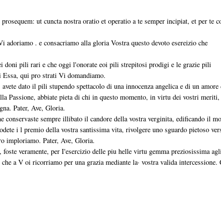
rosequem: ut cuncta nostra oratio et operatio a te semper incipiat, et per te c
Vi adoriamo . e consacriamo alla gloria Vostra questo devoto esereizio che
doni pili rari e che oggi l'onorate eoi pili strepitosi prodigi e le grazie pili
di Essa, qui pro strati Vi domandiamo.
 avete dato il pili stupendo spettacolo di una innocenza angelica e di un amore
ella Passione, abbiate pieta di chi in questo momento, in virtu dei vostri meriti,
gna. Pater, Ave, Gloria.
he conservaste sempre illibato il candore della vostra verginita, edificando il 
 godete i l premio della vostra santissima vita, rivolgere uno sguardo pietoso ver
tro imploriamo. Pater, Ave, Gloria.
foste veramente, per I'esercizio delle piu helle virtu gemma preziosissima agl
 che a V oi ricorriamo per una grazia mediante la· vostra valida intercessione.