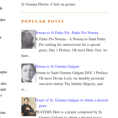
St Gemma Photos--Click on picture
de
dire
POPULAR POSTS
Novena to St Padre Pio -Padre Pio Novena
a
St Padre Pio Novena - A Novena to Saint Padre
Pio seeking his intercession for a special
grace. Day 1 Preface: Oh most Holy God, we
hum...
Novena to St Gemma Galgani
oepta
Novena to Saint Gemma Galgani DAY 1 Preface:
Oh most Divine Lord, we humbly prostrate
 dire
ourselves before Thy Infinite Majesty, and
w...
tanti
 e
Prayer of St. Gemma Galgani to obtain a desired
grace
PRAYERS Here is a prayer composed by St.
(Rom.
Gemma Galgani to obtain a desired grace: