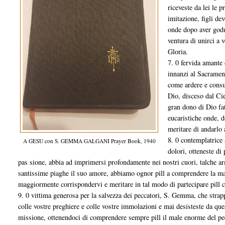
riceveste da lei le 
imitazione, figli de
onde dopo aver godu
ventura di unirci a v
Gloria.
7. 0 fervida amante
innanzi al Sacrament
come ardere e consu
Dio, disceso dal Ci
gran dono di Dio fat
eucaristiche onde, 
meritare di andarlo 
8. 0 contemplatrice
A GESU con S. GEMMA GALGANI Prayer Book, 1940
dolori, otteneste di
pas sione, abbia ad imprimersi profondamente nei nostri cuori, talche ar
santissime piaghe il suo amore, abbiamo ognor pill a comprendere la mali
maggiormente corrispondervi e meritare in tal modo di partecipare pill c
9. 0 vittima generosa per la salvezza dei peccatori, S. Gemma, che strapp
colle vostre preghiere e colle vostre immolazioni e mai desisteste da que
missione, ottenendoci di comprendere sempre pill il male enorme del peeca