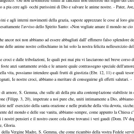
ngelico: «Se non diventerete simili ai fanciulli non entrerete nel regno dei ciel
 a pia cere agli· occhi purissimi di Dio e salvare le anime nostre. - Pater, Ave
ni e agli interni movimenti della grazia, sapeste apprezzare le cose al loro giu
 esattamente l'avviso dello Spirito Santo: «Non vogliate amare il mondo ne cio
he ancor noi non abbiamo ad essere abbagliati dalI' effimero falso splendore de
e delle anime nostre collochiamo in lui solo la nostra felicita nellesercizio del
e croci e dalle tribolazioni, Ie quali poi mai piu vi lasciarono nel breve corso d
ne foste anzi santamente avida e le amaste quale contrassegno speciale dell'amore
lla vita, possiamo intendere quali frutti di giustizia (Ebr. 12, 11) e quali tesor
egnati, Ie nostre croci, abbiamo a meritare di conseguirne gli effetti salutari. -
e di arnore, S. Gemma, che sulle ali della piu alta contemp1azione stabiliste in 
one (Filipp. 3, 20), impetrate a noi pure che, uniti intimamente a Dio, abbiamo
izie nell' esercizio della santa orazione e nelle pratiche della vita devota, sicche
ente del mondo e delle sue vanita, abbiamo sempre, come appunto la Chiesa c'
si i nostri pensieri e il nostro cuore cola dove trovansi i veri gaudi (Dom. IV do
e, Gloria.
ia' della Vergine Madre, S. Gemma, che come ricambio della vostra Fedele servi