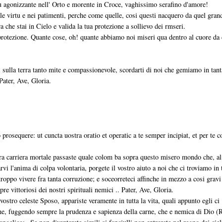
 agonizzante nell' Orto e morente in Croce, vaghissimo serafino d'amore!
elle virtu e nei patimenti, perche come quelle, cosi questi nacquero da quel gran
a che stai in Cielo e valida la tua protezione a sollievo dei rmseri.
protezione. Quante cose, oh! quante abbiamo noi miseri qua dentro al cuore da 
i sulla terra tanto mite e compassionevole, scordarti di noi che gemiamo in tant
 Pater, Ave, Gloria.
osequere: ut cuncta uostra oratio et operatic a te semper incipiat, et per te c
tra carriera mortale passaste quale colom ba sopra questo misero mondo che, al
arvi l'anima di colpa volontaria, porgete il vostro aiuto a noi che ci troviamo in 
roppo vivere fra tanta corruzione; e soceorreteci affinche in mezzo a cosi gravi
e vittoriosi dei nostri spirituali nemici .. Pater, Ave, Gloria.
stro celeste Sposo, appariste veramente in tutta la vita, quali appunto egli ci
one, fuggendo sempre la prudenza e sapienza della carne, che e nemica di Dio 