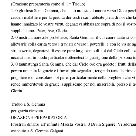
(Orazione preparatoria come al. 1* Triduo)
1. 0 gloriosa Santa Gemma, che tanto ardeste di amore verso Dio e percio
crudeli malattie e per la perdita dei vostri cari, abbiate pieta di noi che 
hanno innalzato le vostre virtu, degnatevi abhassare sopra di noi il vost
supplichiamo. Pater, Ave, Gloria.
2. 0 nostra amorevole protettrice, Santa Gemma, il cui cuore tanto si co
alleviarle colla carita verso i traviati e verso i poverelli, e con le visite
stra poverta, degnatevi di essere pure larga verso di noi dal Cielo colla v
necessita ed in modo particolare otteneteci la guarigione della persona i
3. 0 taumaturga Santa Gemma, che dal Cielo ove ora godete i frutti della v
povera umanita Ie grazie e i favori piu segnalati, tergendo tante lacrime
preghiere e di consolare noi pure, particolarmente nella preghiera che vi
rende immeritevoli di grazie, suppliscano per noi miserabili, presso il tron
Gloria.
Triduo a S. Gemma
per grazia ricevuta.
ORAZIONE PREPARATORIA
Prostrati dinanzi all' infinita Maesta Vostra, 0 Divin Signore, Vi adoria
ossequio a S. Gemma Galgani.