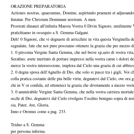
ORAZIONE PREPARATORIA
Actiones nostras, quaesumus, Domine, aspirtuulo praeueni et adjuoando p
finiatur. Per Christum Dominuni nostrum. A men.
Prostrati dinanzi all'infinita Maesta Vostra 0 Divin Signore, umilmente 
pratichiamo in ossequio a S. Gemma Galgani.
Deh! 0 Signore, che vi degnaste di arricchire in vita questa Verginella dei 
segnalate, fate che noi pure possiamo ottenere la grazia che per mezzo 
1. 0 piissima Vergine Santa Gemma, che nel breve sp,azio di vostra vita,
Serafino, avete meritato di portare impressi nella vostra carne i dolori d
merce la vostra intereessione, implora dal Cielo una grazia di cui abbiso
2. 0 degna sposa dell'Agnello di Dio, ehe solo si pasce tra i gigli, Voi c
colla pratica costante delle piu belle virtu, degnatevi dal Cielo, ove ora
chi in V oi confida, ed otteneteci la grazia che divotamente a mezzo vos
3. 0 ammirabile Vergine Santa Gemma, che nella vostra carriera mortale, 
occhi di Dio, degnatevi dal Cielo rivolgere I'ocehio benigno sopra di noi
sia. Pater, Ave, Gloria.
Inno e Oremus come a pag. 233.
Triduo a S. Gemma
per persona inferma.