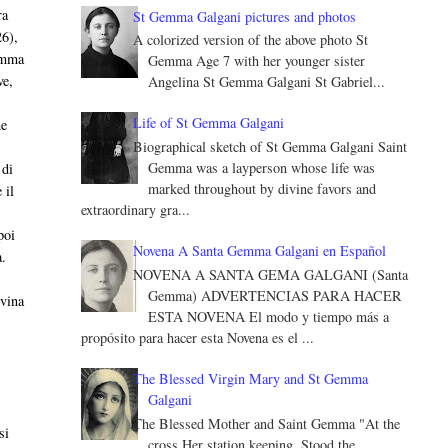
ra
St Gemma Galgani pictures and photos
26),
A colorized version of the above photo St
somma
Gemma Age 7 with her younger sister
ve,
Angelina St Gemma Galgani St Gabriel...
Life of St Gemma Galgani
he
Biographical sketch of St Gemma Galgani Saint
Gemma was a layperson whose life was
 di
marked throughout by divine favors and
 il
extraordinary gra...
poi
Novena A Santa Gemma Galgani en Español
a.
NOVENA A SANTA GEMA GALGANI (Santa
Gemma) ADVERTENCIAS PARA HACER
ivina
ESTA NOVENA El modo y tiempo más a
propósito para hacer esta Novena es el ...
The Blessed Virgin Mary and St Gemma
Galgani
The Blessed Mother and Saint Gemma "At the
si
cross Her station keeping, Stood the