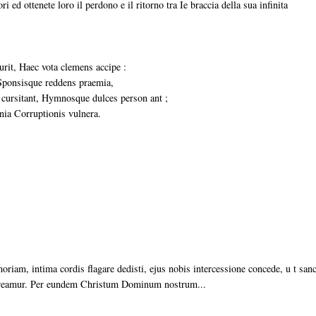
ri ed ottenete loro il perdono e il ritorno tra Ie braccia della sua infinita
rit, Haec vota clemens accipe :
 Sponsisque reddens praemia,
 cursitant, Hymnosque dulces person ant ;
nia Corruptionis vulnera.
iam, intima cordis flagare dedisti, ejus nobis intercessione concede, u t san
mereamur. Per eundem Christum Dominum nostrum...