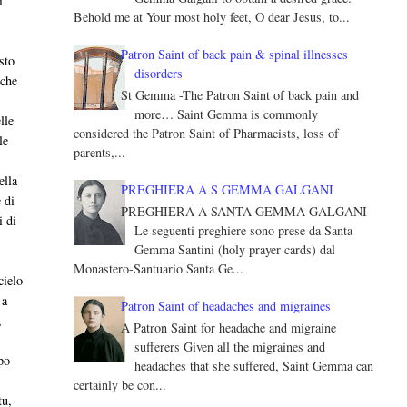
i
Behold me at Your most holy feet, O dear Jesus, to...
,
Patron Saint of back pain & spinal illnesses
sto
disorders
 che
St Gemma -The Patron Saint of back pain and
more… Saint Gemma is commonly
lle
considered the Patron Saint of Pharmacists, loss of
le
parents,...
ella
PREGHIERA A S GEMMA GALGANI
 di
PREGHIERA A SANTA GEMMA GALGANI
i di
Le seguenti preghiere sono prese da Santa
Gemma Santini (holy prayer cards) dal
Monastero-Santuario Santa Ge...
cielo
 a
Patron Saint of headaches and migraines
,
A Patron Saint for headache and migraine
sufferers Given all the migraines and
po
headaches that she suffered, Saint Gemma can
certainly be con...
tu,