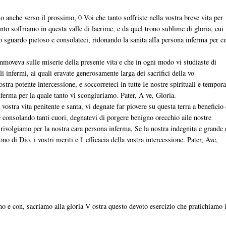
 anche verso il prossimo, 0 Voi che tanto soffriste nella vostra breve vita per
tanto soffriamo in questa valle di lacrime, e da quel trono sublime di gloria, cui 
ro sguardo pietoso e consolateci, ridonando la sanita alIa persona inferma per cu
mmoveva sulle miserie della presente vita e che in ogni modo vi studiaste di
 agli infermi, ai quali eravate generosamente larga dei sacrifici della vo
ostra potente intercessione, e soccorreteci in tutte Ie nostre spirituali e tempora
nferma per la quale tanto vi scongiuriamo. Pater, A ve, Gloria.
ostra vita penitente e santa, vi degnate far piovere su questa terra a beneficio 
 e consolando tanti cuori, degnatevi di porgere benigno orecchio aile nostre
 rivolgiamo per la nostra cara persona inferma, Se la nostra indegnita e grande 
o di Dio, i vostri meriti e l' efficacia della vostra intercessione. Pater, Ave,
mo e con, sacriamo alla gloria V ostra questo devoto esercizio che pratichiamo 