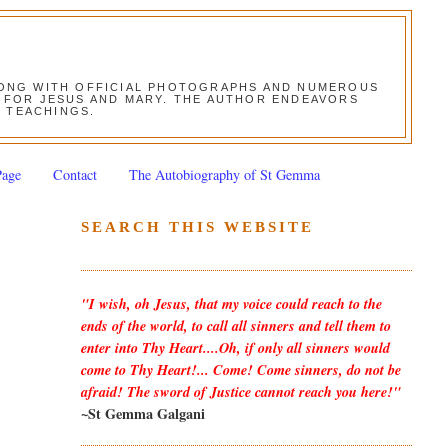
ALONG WITH OFFICIAL PHOTOGRAPHS AND NUMEROUS
ON FOR JESUS AND MARY. THE AUTHOR ENDEAVORS
S TEACHINGS.
Page
Contact
The Autobiography of St Gemma
SEARCH THIS WEBSITE
"I wish, oh Jesus, that my voice could reach to the
ends of the world, to call all sinners and tell them to
enter into Thy Heart....Oh, if only all sinners would
come to Thy Heart!... Come! Come sinners, do not be
afraid! The sword of Justice cannot reach you here!"
~St Gemma Galgani