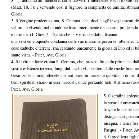
8, 7), abbiamo ad intendere, come davvero 1'intendeste voi, il monito eva
(Matt. 18, 3); e servendo cosi il Signore in semplicita ed umilta, abbiamo
Gloria.
3. 0 Vergine prudentissima, S. Gemma, che, docile agl' insegnamenti divi
val ore, e vivendo nel mondo ne foste interamente distaccata, praticando
e in esso» (I. Giov. 2, 15), sicche la vostra condotta divenne
una viva ed eloquente condanna delle sue massime perverse, otteneteci c
cose caduche e terrene, rna cercando unicamente la gloria di Dio ed il ben
sante virtu. - Pater, Ave, Gloria.
4. 0 invitta e forte eroma S. Gemma, che, provata fin dalla prima eta dall
vostra esistenza terrena, lungi dal lasciarvi abbattere dalle rnedesime, 
Gesu per le anime, ottenete che noi pure, in mezzo ai quotidiani dolori de
beni spirituali stiano in essi nascosti, onde portando lieti, 0 almeno rass
Pater, Ave, Gloria.
5. 0 serafina ardent
la vostra conversazi
troyare le nostre del
disingannati pienam
insegna, a tener fis
Pasqua). - Pater, Av
6. 0 prediletta figl