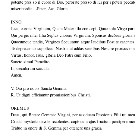
potente pres so il cuore di Dio, perorate presso di lui per i poveri peccato
misericordia. ¬Pater, Ave, Gloria.
INNO
Jesu, corona Virginum, Quem Mater ilIa con cepit Quae sola Virgo partu
Qui pergis inter lilia Septus choreis Virginum, Sponsus dec6rus gloria
Quocumque tendis, Virgines Sequuntur, atque Iaudibus Post te canentes
Te deprecamur supplices, Nostris ut addas sensibus Nescire prorsus om
Virtus, honor, laus, gl6ria Deo Patri cum Filio,
Sancto simul Paraclito,
In saeculcrum saecula.
Amen.
V. Ora pro nobis Sancta Gemma.
R. Ut digni efficiamur promissionibus Christi.
OREMUS
Deus, qui Beatae Gemmae Virgini, per assiduam Passionis Filii tui memor
Crucis mysteria devote recolentes, copiosum ejus fructum percipere 
Triduo in onore di S. Gemma per ottenere una grazia