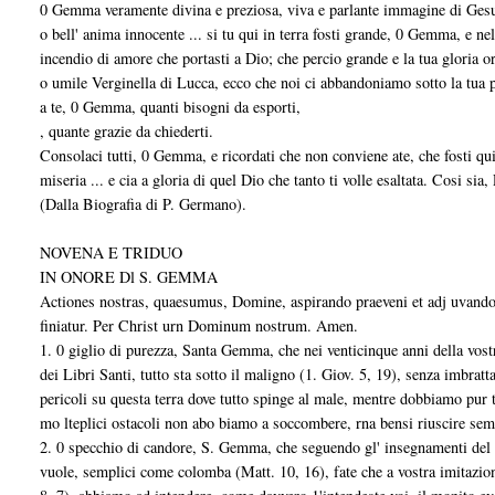
0 Gemma veramente divina e preziosa, viva e parlante immagine di Gesu
o bell' anima innocente ... si tu qui in terra fosti grande, 0 Gemma, e n
incendio di amore che portasti a Dio; che percio grande e la tua gloria or
o umile Verginella di Lucca, ecco che noi ci abbandoniamo sotto la tua 
a te, 0 Gemma, quanti bisogni da esporti,
, quante grazie da chiederti.
Consolaci tutti, 0 Gemma, e ricordati che non conviene ate, che fosti qu
miseria ... e cia a gloria di quel Dio che tanto ti volle esaltata. Cosi sia,
(Dalla Biografia di P. Germano).
NOVENA E TRIDUO
IN ONORE Dl S. GEMMA
Actiones nostras, quaesumus, Domine, aspirando praeveni et adj uvando pr
finiatur. Per Christ urn Dominum nostrum. Amen.
1. 0 giglio di purezza, Santa Gemma, che nei venticinque anni della vos
dei Libri Santi, tutto sta sotto il maligno (1. Giov. 5, 19), senza imbratt
pericoli su questa terra dove tutto spinge al male, mentre dobbiamo pur t
mo lteplici ostacoli non abo biamo a soccombere, rna bensi riuscire sempr
2. 0 specchio di candore, S. Gemma, che seguendo gl' insegnamenti del vo
vuole, semplici come colomba (Matt. 10, 16), fate che a vostra imitazi