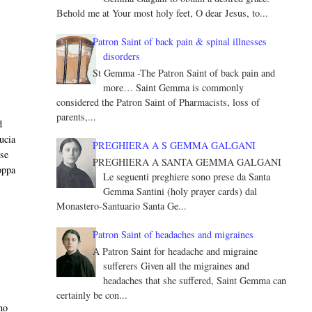
Behold me at Your most holy feet, O dear Jesus, to...
Patron Saint of back pain & spinal illnesses
disorders
St Gemma -The Patron Saint of back pain and
more… Saint Gemma is commonly
considered the Patron Saint of Pharmacists, loss of
parents,...
d
u­cia
PREGHIERA A S GEMMA GALGANI
sse
PREGHIERA A SANTA GEMMA GALGANI
coppa
Le seguenti preghiere sono prese da Santa
Gemma Santini (holy prayer cards) dal
Monastero-Santuario Santa Ge...
Patron Saint of headaches and migraines
A Patron Saint for headache and migraine
sufferers Given all the migraines and
headaches that she suffered, Saint Gemma can
certainly be con...
no