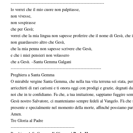
---------------------------------------------------------------
lo vorrei che il mio cuore non palpitasse,
non vivesse,
non sospirasse
che per Gesù;
vorrei che la mia lingua non sapesse proferire che il nome di Gesù, che 
non guardassero altro che Gesù,
che la mia penna non sapesse scrivere che Gesù,
e che i miei pensieri non volassero
che a Gesù. –Santa Gemma Galgani
-------------------------------------------------------------
Preghiera a Santa Gemma
O mirabile vergine Santa Gemma, che nella tua vita terrena sei stata, pe
arricchirti di rari carismi e ti onora oggi con prodigi e grazie, degnati 
noi che in te confidiamo. Fa che, a tua imitazione, sappiamo fuggire sem
Gesù nostro Salvatore, ci manteniamo sempre fedeli al Vangelo. Fà che s
presente e specialmente nel momento della morte, affinché possia­mo parte
Amen.
Tre Gloria al Padre
-------------------------------------------