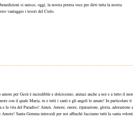
benedizioni si unisce, oggi, la nostra povera voce per dirti tutta la nostra
stro vantaggio i tesori del Cielo.
 amore per Gesù è incredibile e dolcissimo, aiutaci anche a noi e a tutto il mo
re con il quale Maria, tu e tutti i santi e gli angeli lo amate! In particolare ti
ezza e la vita del Paradiso! Amen. Amore, onore, riparazione, gloria, adorazione a
Amore! Santa Gemma intercedi per noi affinchè facciamo tutti la santa volont