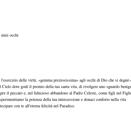
i miei occhi
r l'esercizio delle virtù, «gemma preziosissima» agli occhi di Dio che si degnò 
dal Cielo dove godi il premio della tua santa vita, di rivolgere uno sguardo benig
pre il peccato e, nel fiducioso abbandono al Padre Celeste, come figli nel Figli
perimentiamo la potenza della tua intercessione e donaci conforto nella vita
cipare con te all'eterna felicità nel Paradiso.