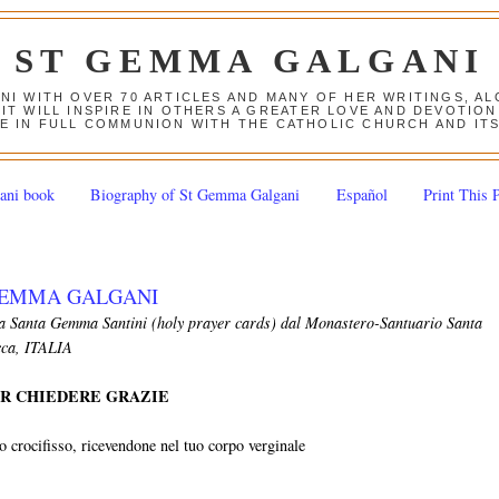
ST GEMMA GALGANI
ANI WITH OVER 70 ARTICLES AND MANY OF HER WRITINGS, 
 IT WILL INSPIRE IN OTHERS A GREATER LOVE AND DEVOTI
E IN FULL COMMUNION WITH THE CATHOLIC CHURCH AND IT
ani book
Biography of St Gemma Galgani
Español
Print This 
GEMMA GALGANI
da Santa Gemma Santini (holy prayer cards) dal Monastero-Santuario Santa
cca, ITALIA
ER CHIEDERE GRAZIE
to crocifisso, ricevendone nel tuo corpo verginale