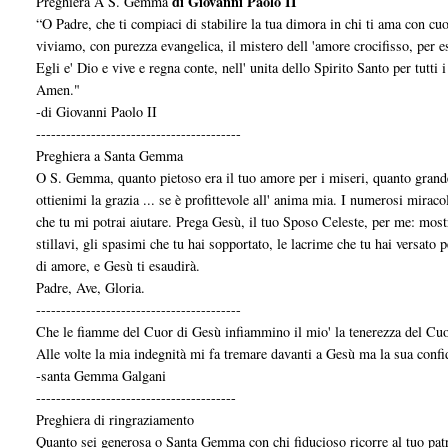
di Giovanni Paolo II
Preghiera A S. Gemma
“O Padre, che ti compiaci di stabilire la tua dimora in chi ti ama con cu
viviamo, con purezza evangelica, il mistero dell 'amore crocifisso, per 
Egli e' Dio e vive e regna conte, nell' unita dello Spirito Santo per tutti i
Amen."
-di Giovanni Paolo II
-----------------------------------------
Preghiera a Santa Gemma
O S. Gemma, quanto pietoso era il tuo amore per i miseri, quanto grande 
ottienimi la grazia ... se è profittevole all' anima mia. I numerosi miracol
che tu mi potrai aiutare. Prega Gesù, il tuo Sposo Celeste, per me: most
stillavi, gli spasimi che tu hai sopportato, le lacrime che tu hai versato
di amore, e Gesù ti esaudirà.
Padre, Ave, Gloria.
-----------------------------------------
Che le fiamme del Cuor di Gesù infiammino il mio' la tenerezza del Cuo
Alle volte la mia indegnità mi fa tremare davanti a Gesù ma la sua confi
-santa Gemma Galgani
----------------------------------------
Preghiera di ringraziamento
Quanto sei generosa o Santa Gemma con chi fiducioso ricorre al tuo patr