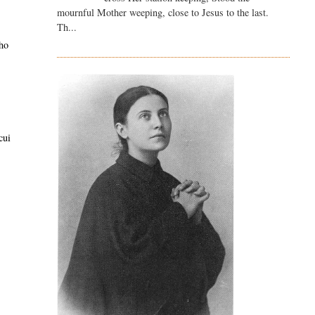
mournful Mother weeping, close to Jesus to the last.
Th...
 ho
o
cui