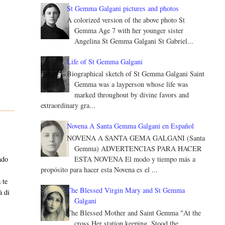
St Gemma Galgani pictures and photos
A colorized version of the above photo St
Gemma Age 7 with her younger sister
Angelina St Gemma Galgani St Gabriel...
Life of St Gemma Galgani
Biographical sketch of St Gemma Galgani Saint
Gemma was a layperson whose life was
marked throughout by divine favors and
extraordinary gra...
Novena A Santa Gemma Galgani en Español
NOVENA A SANTA GEMA GALGANI (Santa
Gemma) ADVERTENCIAS PARA HACER
ESTA NOVENA El modo y tiempo más a
ndo
propósito para hacer esta Novena es el ...
 te
The Blessed Virgin Mary and St Gemma
à di
Galgani
The Blessed Mother and Saint Gemma "At the
cross Her station keeping, Stood the