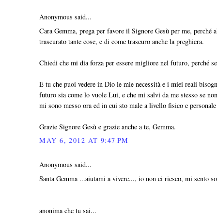
Anonymous said...
Cara Gemma, prega per favore il Signore Gesù per me, perché ab
trascurato tante cose, e di come trascuro anche la preghiera.
Chiedi che mi dia forza per essere migliore nel futuro, perché s
E tu che puoi vedere in Dio le mie necessità e i miei reali bisog
futuro sia come lo vuole Lui, e che mi salvi da me stesso se non
mi sono messo ora ed in cui sto male a livello fisico e personal
Grazie Signore Gesù e grazie anche a te, Gemma.
MAY 6, 2012 AT 9:47 PM
Anonymous said...
Santa Gemma ...aiutami a vivere..., io non ci riesco, mi sento sola.
anonima che tu sai...