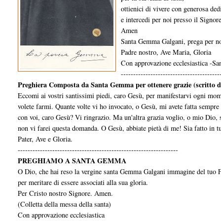
ottienici di vivere con generosa de
e intercedi per noi presso il Signore
Amen
Santa Gemma Galgani, prega per no
Padre nostro, Ave Maria, Gloria
Con approvazione ecclesiastica -S
----------------------------------------
Preghiera Composta da Santa Gemma per ottenere grazie (scritto d
Eccomi ai vostri santissimi piedi, caro Gesù, per manifestarvi ogni momen
volete farmi. Quante volte vi ho invocato, o Gesù, mi avete fatta sempr
con voi, caro Gesù? Vi ringrazio. Ma un'altra grazia voglio, o mio Dio, se
non vi farei questa domanda. O Gesù, abbiate pietà di me! Sia fatto in tu
Pater, Ave e Gloria.
-----------------------------------------------------------------
PREGHIAMO A SANTA GEMMA
O Dio, che hai reso la ver­gine santa Gemma Galgani immagine del tuo Fig
per meritare di essere associati alla sua gloria.
Per Cristo nostro Signore. Amen.
(Colletta della messa della santa)
Con approvazione ecclesiastica