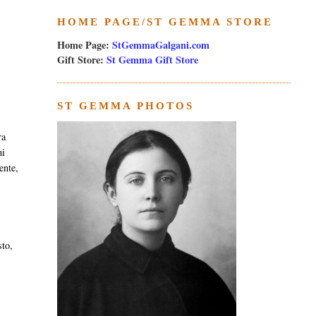
HOME PAGE/ST GEMMA STORE
Home Page:
StGemmaGalgani.com
Gift Store:
St Gemma Gift Store
ST GEMMA PHOTOS
ra
mi
ente,
sto,