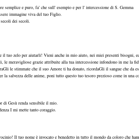
ore semplice e puro, fa' che sull' esempio e per l' intercessione di S. Gemma
essere immagine viva del tuo Figlio.
 secoli dei secoli.
il tuo zelo per aiutarli! Vieni anche in mio aiuto, nei miei presenti bisogni, e
i, le meravigliose grazie attribuite alla tua intercessione infondono in me la fid
raGli le stimmate che il suo Amore ti ha donato, ricordaGli il sangue che da e
 per la salvezza delle anime, poni tutto questo tuo tesoro prezioso come in una 
r di Gesù renda sensibile il mio.
denza I mi mette tanto coraggio.
ocinio! Il tuo nome è invocato e benedetto in tutto il mondo da coloro che han