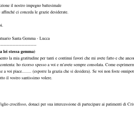
dizione il nostro impegno battesimale
 affinché ci conceda le grazie desiderate.
i.
antuario Santa Gemma - Lucca
-------------------------
a lei stessa gemma)
to la mia gratitudine per tanti e continui favori che mi avete fatto e che anco
e contenta: ho ricorso spesso a voi e m'avete sempre consolata. Come esprimer
 a voi piace........ (esporre la grazia che si desidera). Se voi non foste onnipot
tto il vostro santissimo volere.
lio crocifisso, donaci per sua intercessione di partecipare ai patimenti di Cri