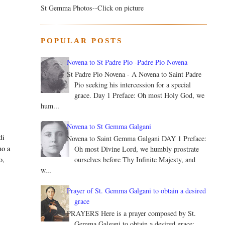
St Gemma Photos--Click on picture
POPULAR POSTS
Novena to St Padre Pio -Padre Pio Novena
St Padre Pio Novena - A Novena to Saint Padre
Pio seeking his intercession for a special
grace. Day 1 Preface: Oh most Holy God, we
hum...
Novena to St Gemma Galgani
di
Novena to Saint Gemma Galgani DAY 1 Preface:
no a
Oh most Divine Lord, we humbly prostrate
ourselves before Thy Infinite Majesty, and
o,
w...
Prayer of St. Gemma Galgani to obtain a desired
grace
PRAYERS Here is a prayer composed by St.
Gemma Galgani to obtain a desired grace: