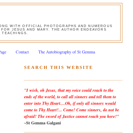
ALONG WITH OFFICIAL PHOTOGRAPHS AND NUMEROUS
ON FOR JESUS AND MARY. THE AUTHOR ENDEAVORS
S TEACHINGS.
Page
Contact
The Autobiography of St Gemma
SEARCH THIS WEBSITE
"I wish, oh Jesus, that my voice could reach to the
ends of the world, to call all sinners and tell them to
enter into Thy Heart....Oh, if only all sinners would
come to Thy Heart!... Come! Come sinners, do not be
afraid! The sword of Justice cannot reach you here!"
~St Gemma Galgani