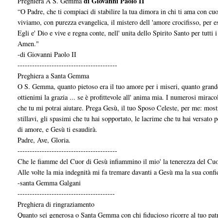
di Giovanni Paolo II
Preghiera A S. Gemma
“O Padre, che ti compiaci di stabilire la tua dimora in chi ti ama con cu
viviamo, con purezza evangelica, il mistero dell 'amore crocifisso, per 
Egli e' Dio e vive e regna conte, nell' unita dello Spirito Santo per tutti i
Amen."
-di Giovanni Paolo II
-----------------------------------------
Preghiera a Santa Gemma
O S. Gemma, quanto pietoso era il tuo amore per i miseri, quanto grande 
ottienimi la grazia ... se è profittevole all' anima mia. I numerosi miracol
che tu mi potrai aiutare. Prega Gesù, il tuo Sposo Celeste, per me: most
stillavi, gli spasimi che tu hai sopportato, le lacrime che tu hai versato
di amore, e Gesù ti esaudirà.
Padre, Ave, Gloria.
-----------------------------------------
Che le fiamme del Cuor di Gesù infiammino il mio' la tenerezza del Cuo
Alle volte la mia indegnità mi fa tremare davanti a Gesù ma la sua confi
-santa Gemma Galgani
----------------------------------------
Preghiera di ringraziamento
Quanto sei generosa o Santa Gemma con chi fiducioso ricorre al tuo patr