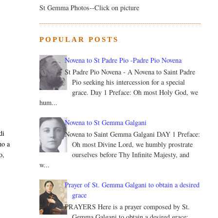
St Gemma Photos--Click on picture
POPULAR POSTS
Novena to St Padre Pio -Padre Pio Novena
St Padre Pio Novena - A Novena to Saint Padre
Pio seeking his intercession for a special
grace. Day 1 Preface: Oh most Holy God, we
hum...
Novena to St Gemma Galgani
di
Novena to Saint Gemma Galgani DAY 1 Preface:
no a
Oh most Divine Lord, we humbly prostrate
ourselves before Thy Infinite Majesty, and
o,
w...
Prayer of St. Gemma Galgani to obtain a desired
grace
PRAYERS Here is a prayer composed by St.
Gemma Galgani to obtain a desired grace: