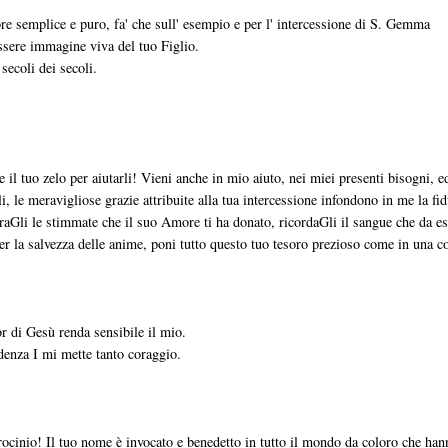
ore semplice e puro, fa' che sull' esempio e per l' intercessione di S. Gemma
essere immagine viva del tuo Figlio.
 secoli dei secoli.
il tuo zelo per aiutarli! Vieni anche in mio aiuto, nei miei presenti bisogni, e
i, le meravigliose grazie attribuite alla tua intercessione infondono in me la fid
raGli le stimmate che il suo Amore ti ha donato, ricordaGli il sangue che da e
 per la salvezza delle anime, poni tutto questo tuo tesoro prezioso come in una 
r di Gesù renda sensibile il mio.
denza I mi mette tanto coraggio.
ocinio! Il tuo nome è invocato e benedetto in tutto il mondo da coloro che han