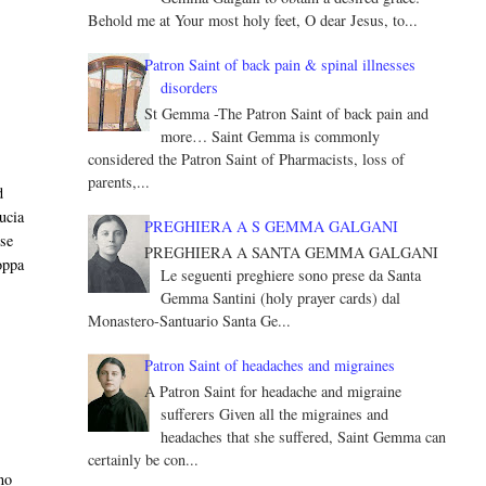
Behold me at Your most holy feet, O dear Jesus, to...
Patron Saint of back pain & spinal illnesses
disorders
St Gemma -The Patron Saint of back pain and
more… Saint Gemma is commonly
considered the Patron Saint of Pharmacists, loss of
parents,...
d
u­cia
PREGHIERA A S GEMMA GALGANI
sse
PREGHIERA A SANTA GEMMA GALGANI
coppa
Le seguenti preghiere sono prese da Santa
Gemma Santini (holy prayer cards) dal
Monastero-Santuario Santa Ge...
Patron Saint of headaches and migraines
A Patron Saint for headache and migraine
sufferers Given all the migraines and
headaches that she suffered, Saint Gemma can
certainly be con...
no