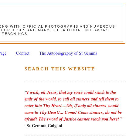
ALONG WITH OFFICIAL PHOTOGRAPHS AND NUMEROUS
ON FOR JESUS AND MARY. THE AUTHOR ENDEAVORS
S TEACHINGS.
Page
Contact
The Autobiography of St Gemma
SEARCH THIS WEBSITE
"I wish, oh Jesus, that my voice could reach to the
ends of the world, to call all sinners and tell them to
enter into Thy Heart....Oh, if only all sinners would
come to Thy Heart!... Come! Come sinners, do not be
afraid! The sword of Justice cannot reach you here!"
~St Gemma Galgani