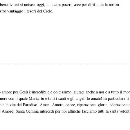
benedizioni si unisce, oggi, la nostra povera voce per dirti tutta la nostra
stro vantaggio i tesori del Cielo.
 amore per Gesù è incredibile e dolcissimo, aiutaci anche a noi e a tutto il mo
re con il quale Maria, tu e tutti i santi e gli angeli lo amate! In particolare ti
ezza e la vita del Paradiso! Amen. Amore, onore, riparazione, gloria, adorazione a
Amore! Santa Gemma intercedi per noi affinchè facciamo tutti la santa volont