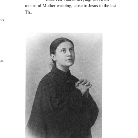
mournful Mother weeping, close to Jesus to the last.
Th...
 ho
o
cui