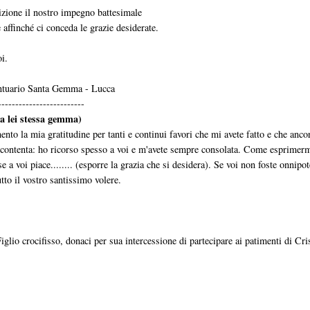
dizione il nostro impegno battesimale
 affinché ci conceda le grazie desiderate.
i.
antuario Santa Gemma - Lucca
-------------------------
a lei stessa gemma)
to la mia gratitudine per tanti e continui favori che mi avete fatto e che anco
e contenta: ho ricorso spesso a voi e m'avete sempre consolata. Come esprimer
 a voi piace........ (esporre la grazia che si desidera). Se voi non foste onnipot
tto il vostro santissimo volere.
lio crocifisso, donaci per sua intercessione di partecipare ai patimenti di Cri