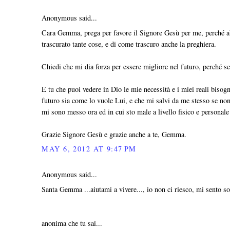
Anonymous said...
Cara Gemma, prega per favore il Signore Gesù per me, perché ab
trascurato tante cose, e di come trascuro anche la preghiera.
Chiedi che mi dia forza per essere migliore nel futuro, perché s
E tu che puoi vedere in Dio le mie necessità e i miei reali bisog
futuro sia come lo vuole Lui, e che mi salvi da me stesso se non
mi sono messo ora ed in cui sto male a livello fisico e personal
Grazie Signore Gesù e grazie anche a te, Gemma.
MAY 6, 2012 AT 9:47 PM
Anonymous said...
Santa Gemma ...aiutami a vivere..., io non ci riesco, mi sento sola.
anonima che tu sai...