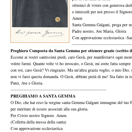
ottienici di vivere con generosa de
e intercedi per noi presso il Signore
Amen
Santa Gemma Galgani, prega per no
Padre nostro, Ave Maria, Gloria
Con approvazione ecclesiastica -S
----------------------------------------
Preghiera Composta da Santa Gemma per ottenere grazie (scritto d
Eccomi ai vostri santissimi piedi, caro Gesù, per manifestarvi ogni momen
volete farmi. Quante volte vi ho invocato, o Gesù, mi avete fatta sempr
con voi, caro Gesù? Vi ringrazio. Ma un'altra grazia voglio, o mio Dio, se
non vi farei questa domanda. O Gesù, abbiate pietà di me! Sia fatto in tu
Pater, Ave e Gloria.
-----------------------------------------------------------------
PREGHIAMO A SANTA GEMMA
O Dio, che hai reso la ver­gine santa Gemma Galgani immagine del tuo Fig
per meritare di essere associati alla sua gloria.
Per Cristo nostro Signore. Amen.
(Colletta della messa della santa)
Con approvazione ecclesiastica