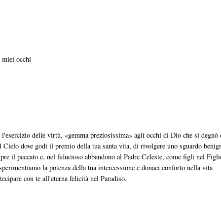
i miei occhi
r l'esercizio delle virtù, «gemma preziosissima» agli occhi di Dio che si degnò 
dal Cielo dove godi il premio della tua santa vita, di rivolgere uno sguardo benig
pre il peccato e, nel fiducioso abbandono al Padre Celeste, come figli nel Figli
perimentiamo la potenza della tua intercessione e donaci conforto nella vita
cipare con te all'eterna felicità nel Paradiso.