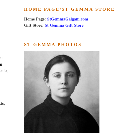
HOME PAGE/ST GEMMA STORE
Home Page:
StGemmaGalgani.com
Gift Store:
St Gemma Gift Store
ST GEMMA PHOTOS
ra
mi
ente,
sto,