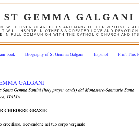
ST GEMMA GALGANI
ANI WITH OVER 70 ARTICLES AND MANY OF HER WRITINGS, 
 IT WILL INSPIRE IN OTHERS A GREATER LOVE AND DEVOTI
E IN FULL COMMUNION WITH THE CATHOLIC CHURCH AND IT
ani book
Biography of St Gemma Galgani
Español
Print This 
GEMMA GALGANI
da Santa Gemma Santini (holy prayer cards) dal Monastero-Santuario Santa
cca, ITALIA
ER CHIEDERE GRAZIE
to crocifisso, ricevendone nel tuo corpo verginale