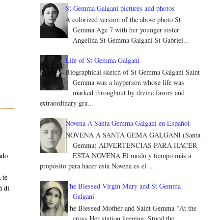
St Gemma Galgani pictures and photos
A colorized version of the above photo St
Gemma Age 7 with her younger sister
Angelina St Gemma Galgani St Gabriel...
Life of St Gemma Galgani
Biographical sketch of St Gemma Galgani Saint
Gemma was a layperson whose life was
marked throughout by divine favors and
extraordinary gra...
Novena A Santa Gemma Galgani en Español
NOVENA A SANTA GEMA GALGANI (Santa
Gemma) ADVERTENCIAS PARA HACER
ESTA NOVENA El modo y tiempo más a
ndo
propósito para hacer esta Novena es el ...
 te
The Blessed Virgin Mary and St Gemma
à di
Galgani
The Blessed Mother and Saint Gemma "At the
cross Her station keeping, Stood the