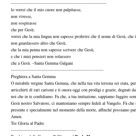
---------------------------------------------------------------
lo vorrei che il mio cuore non palpitasse,
non vivesse,
non sospirasse
che per Gesù;
vorrei che la mia lingua non sapesse proferire che il nome di Gesù, che 
non guardassero altro che Gesù,
che la mia penna non sapesse scrivere che Gesù,
e che i miei pensieri non volassero
che a Gesù. –Santa Gemma Galgani
-------------------------------------------------------------
Preghiera a Santa Gemma
O mirabile vergine Santa Gemma, che nella tua vita terrena sei stata, pe
arricchirti di rari carismi e ti onora oggi con prodigi e grazie, degnati 
noi che in te confidiamo. Fa che, a tua imitazione, sappiamo fuggire sem
Gesù nostro Salvatore, ci manteniamo sempre fedeli al Vangelo. Fà che s
presente e specialmente nel momento della morte, affinché possia­mo parte
Amen.
Tre Gloria al Padre
-------------------------------------------