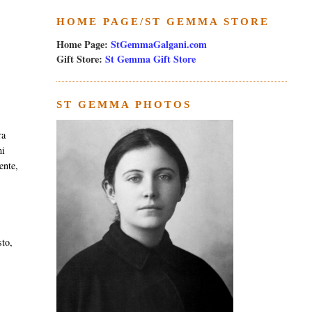
HOME PAGE/ST GEMMA STORE
Home Page:
StGemmaGalgani.com
Gift Store:
St Gemma Gift Store
ST GEMMA PHOTOS
ra
mi
ente,
sto,