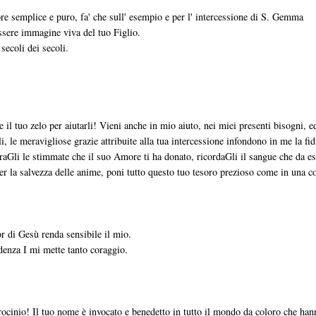
ore semplice e puro, fa' che sull' esempio e per l' intercessione di S. Gemma
essere immagine viva del tuo Figlio.
 secoli dei secoli.
il tuo zelo per aiutarli! Vieni anche in mio aiuto, nei miei presenti bisogni, e
i, le meravigliose grazie attribuite alla tua intercessione infondono in me la fid
raGli le stimmate che il suo Amore ti ha donato, ricordaGli il sangue che da e
 per la salvezza delle anime, poni tutto questo tuo tesoro prezioso come in una 
r di Gesù renda sensibile il mio.
denza I mi mette tanto coraggio.
ocinio! Il tuo nome è invocato e benedetto in tutto il mondo da coloro che han