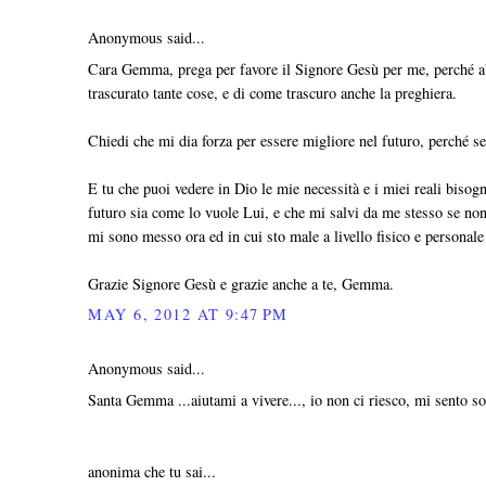
Anonymous said...
Cara Gemma, prega per favore il Signore Gesù per me, perché ab
trascurato tante cose, e di come trascuro anche la preghiera.
Chiedi che mi dia forza per essere migliore nel futuro, perché s
E tu che puoi vedere in Dio le mie necessità e i miei reali bisog
futuro sia come lo vuole Lui, e che mi salvi da me stesso se non
mi sono messo ora ed in cui sto male a livello fisico e personal
Grazie Signore Gesù e grazie anche a te, Gemma.
MAY 6, 2012 AT 9:47 PM
Anonymous said...
Santa Gemma ...aiutami a vivere..., io non ci riesco, mi sento sola.
anonima che tu sai...