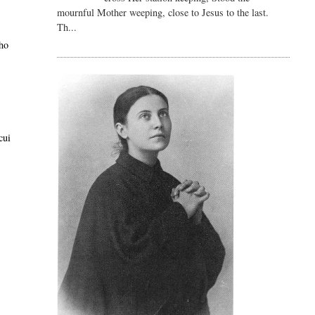
mournful Mother weeping, close to Jesus to the last.
Th...
 ho
o
cui