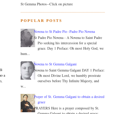
St Gemma Photos--Click on picture
POPULAR POSTS
Novena to St Padre Pio -Padre Pio Novena
St Padre Pio Novena - A Novena to Saint Padre
Pio seeking his intercession for a special
grace. Day 1 Preface: Oh most Holy God, we
hum...
Novena to St Gemma Galgani
di
Novena to Saint Gemma Galgani DAY 1 Preface:
no a
Oh most Divine Lord, we humbly prostrate
ourselves before Thy Infinite Majesty, and
o,
w...
Prayer of St. Gemma Galgani to obtain a desired
grace
PRAYERS Here is a prayer composed by St.
Gemma Galgani to obtain a desired grace: