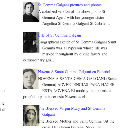
St Gemma Galgani pictures and photos
A colorized version of the above photo St
Gemma Age 7 with her younger sister
Angelina St Gemma Galgani St Gabriel...
Life of St Gemma Galgani
Biographical sketch of St Gemma Galgani Saint
Gemma was a layperson whose life was
marked throughout by divine favors and
extraordinary gra...
Novena A Santa Gemma Galgani en Español
NOVENA A SANTA GEMA GALGANI (Santa
Gemma) ADVERTENCIAS PARA HACER
ESTA NOVENA El modo y tiempo más a
ndo
propósito para hacer esta Novena es el ...
 te
The Blessed Virgin Mary and St Gemma
à di
Galgani
The Blessed Mother and Saint Gemma "At the
cross Her station keeping, Stood the