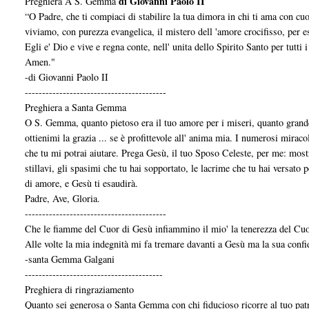
di Giovanni Paolo II
Preghiera A S. Gemma
“O Padre, che ti compiaci di stabilire la tua dimora in chi ti ama con cu
viviamo, con purezza evangelica, il mistero dell 'amore crocifisso, per 
Egli e' Dio e vive e regna conte, nell' unita dello Spirito Santo per tutti i
Amen."
-di Giovanni Paolo II
-----------------------------------------
Preghiera a Santa Gemma
O S. Gemma, quanto pietoso era il tuo amore per i miseri, quanto grande 
ottienimi la grazia ... se è profittevole all' anima mia. I numerosi miracol
che tu mi potrai aiutare. Prega Gesù, il tuo Sposo Celeste, per me: most
stillavi, gli spasimi che tu hai sopportato, le lacrime che tu hai versato
di amore, e Gesù ti esaudirà.
Padre, Ave, Gloria.
-----------------------------------------
Che le fiamme del Cuor di Gesù infiammino il mio' la tenerezza del Cuo
Alle volte la mia indegnità mi fa tremare davanti a Gesù ma la sua confi
-santa Gemma Galgani
----------------------------------------
Preghiera di ringraziamento
Quanto sei generosa o Santa Gemma con chi fiducioso ricorre al tuo patr