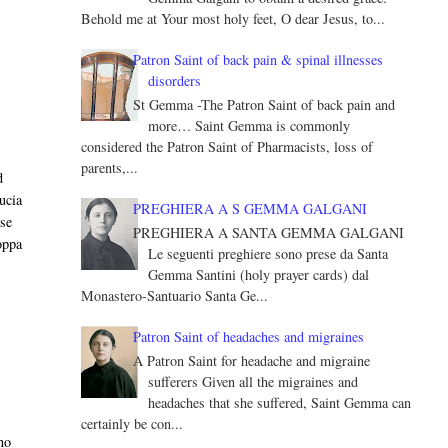
Behold me at Your most holy feet, O dear Jesus, to...
Patron Saint of back pain & spinal illnesses
disorders
St Gemma -The Patron Saint of back pain and
more… Saint Gemma is commonly
considered the Patron Saint of Pharmacists, loss of
parents,...
d
u­cia
PREGHIERA A S GEMMA GALGANI
sse
PREGHIERA A SANTA GEMMA GALGANI
coppa
Le seguenti preghiere sono prese da Santa
Gemma Santini (holy prayer cards) dal
Monastero-Santuario Santa Ge...
Patron Saint of headaches and migraines
A Patron Saint for headache and migraine
sufferers Given all the migraines and
headaches that she suffered, Saint Gemma can
certainly be con...
no