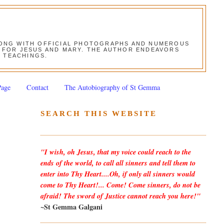
ALONG WITH OFFICIAL PHOTOGRAPHS AND NUMEROUS
ON FOR JESUS AND MARY. THE AUTHOR ENDEAVORS
S TEACHINGS.
Page
Contact
The Autobiography of St Gemma
SEARCH THIS WEBSITE
"I wish, oh Jesus, that my voice could reach to the
ends of the world, to call all sinners and tell them to
enter into Thy Heart....Oh, if only all sinners would
come to Thy Heart!... Come! Come sinners, do not be
afraid! The sword of Justice cannot reach you here!"
~St Gemma Galgani