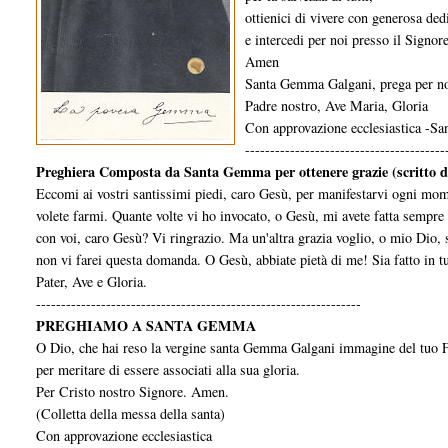
ottienici di vivere con generosa de
e intercedi per noi presso il Signore
Amen
Santa Gemma Galgani, prega per no
Padre nostro, Ave Maria, Gloria
Con approvazione ecclesiastica -S
----------------------------------------
Preghiera Composta da Santa Gemma per ottenere grazie (scritto d
Eccomi ai vostri santissimi piedi, caro Gesù, per manifestarvi ogni momen
volete farmi. Quante volte vi ho invocato, o Gesù, mi avete fatta sempr
con voi, caro Gesù? Vi ringrazio. Ma un'altra grazia voglio, o mio Dio, se
non vi farei questa domanda. O Gesù, abbiate pietà di me! Sia fatto in tu
Pater, Ave e Gloria.
-----------------------------------------------------------------
PREGHIAMO A SANTA GEMMA
O Dio, che hai reso la ver­gine santa Gemma Galgani immagine del tuo Fig
per meritare di essere associati alla sua gloria.
Per Cristo nostro Signore. Amen.
(Colletta della messa della santa)
Con approvazione ecclesiastica