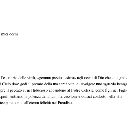
i miei occhi
r l'esercizio delle virtù, «gemma preziosissima» agli occhi di Dio che si degnò 
dal Cielo dove godi il premio della tua santa vita, di rivolgere uno sguardo benig
pre il peccato e, nel fiducioso abbandono al Padre Celeste, come figli nel Figli
perimentiamo la potenza della tua intercessione e donaci conforto nella vita
cipare con te all'eterna felicità nel Paradiso.