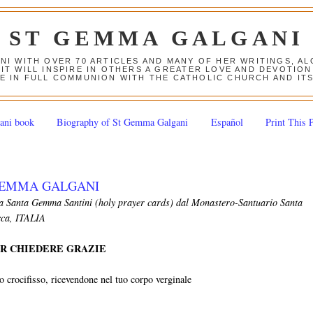
ST GEMMA GALGANI
ANI WITH OVER 70 ARTICLES AND MANY OF HER WRITINGS, 
 IT WILL INSPIRE IN OTHERS A GREATER LOVE AND DEVOTI
E IN FULL COMMUNION WITH THE CATHOLIC CHURCH AND IT
ani book
Biography of St Gemma Galgani
Español
Print This 
GEMMA GALGANI
da Santa Gemma Santini (holy prayer cards) dal Monastero-Santuario Santa
cca, ITALIA
ER CHIEDERE GRAZIE
to crocifisso, ricevendone nel tuo corpo verginale