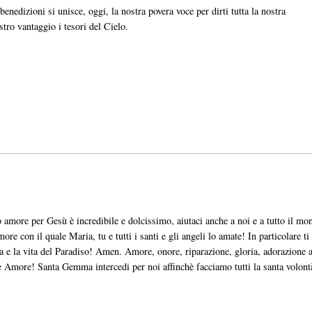
benedizioni si unisce, oggi, la nostra povera voce per dirti tutta la nostra
stro vantaggio i tesori del Cielo.
 amore per Gesù è incredibile e dolcissimo, aiutaci anche a noi e a tutto il mo
re con il quale Maria, tu e tutti i santi e gli angeli lo amate! In particolare ti
ezza e la vita del Paradiso! Amen. Amore, onore, riparazione, gloria, adorazione a
Amore! Santa Gemma intercedi per noi affinchè facciamo tutti la santa volont