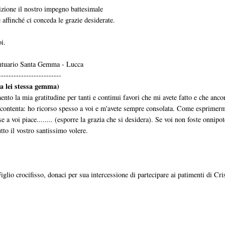
dizione il nostro impegno battesimale
 affinché ci conceda le grazie desiderate.
i.
antuario Santa Gemma - Lucca
-------------------------
a lei stessa gemma)
to la mia gratitudine per tanti e continui favori che mi avete fatto e che anco
e contenta: ho ricorso spesso a voi e m'avete sempre consolata. Come esprimer
 a voi piace........ (esporre la grazia che si desidera). Se voi non foste onnipot
tto il vostro santissimo volere.
lio crocifisso, donaci per sua intercessione di partecipare ai patimenti di Cri