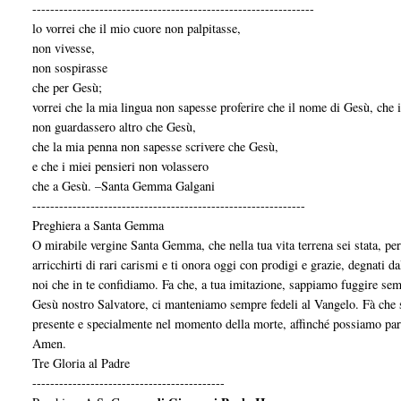
---------------------------------------------------------------
lo vorrei che il mio cuore non palpitasse,
non vivesse,
non sospirasse
che per Gesù;
vorrei che la mia lingua non sapesse proferire che il nome di Gesù, che 
non guardassero altro che Gesù,
che la mia penna non sapesse scrivere che Gesù,
e che i miei pensieri non volassero
che a Gesù. –Santa Gemma Galgani
-------------------------------------------------------------
Preghiera a Santa Gemma
O mirabile vergine Santa Gemma, che nella tua vita terrena sei stata, pe
arricchirti di rari carismi e ti onora oggi con prodigi e grazie, degnati 
noi che in te confidiamo. Fa che, a tua imitazione, sappiamo fuggire sem
Gesù nostro Salvatore, ci manteniamo sempre fedeli al Vangelo. Fà che s
presente e specialmente nel momento della morte, affinché possia­mo parte
Amen.
Tre Gloria al Padre
-------------------------------------------